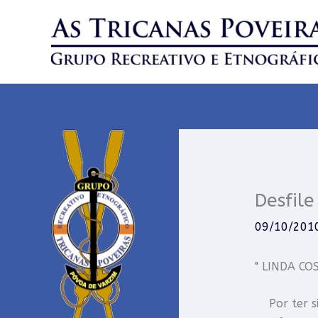
Skip
to
content
Desfile
09/10/201
" LINDA CO
Por ter si