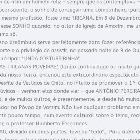
m de mim um homem feliz – sempre que as contemplava 
consciente, o sonho de conseguir uma companheira (para 
a mesma profissão, fosse uma TRICANA. Em 8 de Dezembro 
r esse SONHO quando, no altar da igreja de Amorim, me u
uma só.
no preâmbulo serve perfeitamente para fazer referência
sorte e o privilégio de assistir, na passada noite de 9 de
unicipal: "LINDA COSTUREIRINHA".
AS TRICANAS POVEIRAS", dando continuidade ao muito que
da nossa Terra, encenou este extraordinário espectáculo
Desfile de Vestidos de Chita, no intuito de promover o 1º.
úvidas – venham elas donde vier – que ANTÓNIO PEREIRA, 
o, e de muitos outros, é presentemente…e desde há muito
dor na Póvoa de Varzim. Não tive qualquer problema em 
nte pouco tempo, num evento cultural sobre o tema, real
r, o professor Humberto Fernandes.
, dividido em duas partes, teve de "tudo"… Para além d
ar de ser, esteve presente não só através de algumas gra