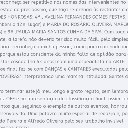
onheça ser repetitivo nos nomes das intervenientes no
stão de preciosismo, que faça referência às restantes cl
ES HONROSAS: 4ª., AVELINA FERNANDES GOMES FESTAS, 
mbém o 12º. lugar) e MARIA DO ROSÁRIO OLIVEIRA MARQ
s) e 9º.,PAULA MARIA SANTOS CUNHA DA SIVA. Com toda a 
e, a tarefa não deveria ter sido muito fácil, pelo simple
mbora reconheça a minha pessoa, como pouco ou nada indi
porque estou consciente da minha falta de aptidão para d
estar casado (há 43 anos) com uma especialista na ARTE.
 final fez-se com DANÇAS e CANTARES executadas pelos 
OVEIRAS" interpretando uma marcha intitulada: Gentes d
terminar este já meu longo e grato registo, sem lembra
z OFF e na apresentação da classificação final, assim co
antos que, seguindo o exemplo de outros eventos, honrou
esenvolvido. Uma palavra muito especial de regozijo e, p
o Pereira e Alfredo Oliveira pelo seu trabalho invisível: