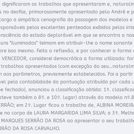
, dignificaram os trabalhos que apresentaram e, natural
s no desfile, primorosamente apresentado pelo André e 
cargo a simpática cenografia da passagem dos modelos e a
sponsáveis pelos excelentes penteados exibidos pelas int
ciência do estado deplorável em que se encontra a noss
guns "iluminados" teimam em atribuir-lhe o nome sonante 
obre isso mesmo. Feita a reflexão, e por conhecer a forma 
 VENCEDOR, considerei democrática a forma utilizada: fo
 trabalhos apresentados (com excepção do seu…naturalm
aos parâmetros, previamente estabelecidos. Foi a partir 
vel pela contabilidade da pontuação atribuída por cada 
e fechado), anunciou a classificação obtida: 1ª. classi
bteve também o 8º. e 10º. lugar) através do modelo nº.
RRÃO; em 2º. Lugar ficou o trabalho de, ALBINA MOREIRA
te no corpo de LAURA MARGARIDA LIMA SILVA; a 3ª. Melh
MARQUES SERRÃO DA ROSA ao apresentar o seu trabalh
RRÃO DA ROSA CARVALHO.