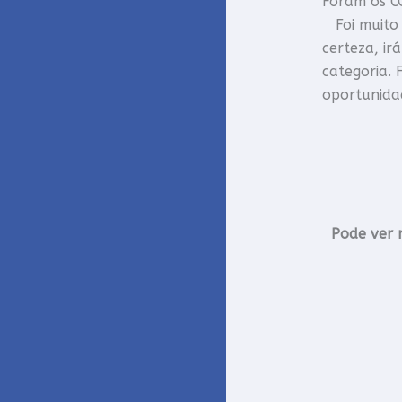
Foram os 
Foi muito 
certeza, ir
categoria. 
oportunida
B
Jo
Pode ver 