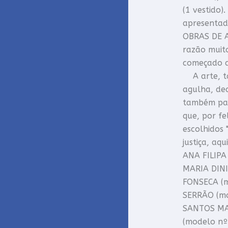
(1 vestido)
apresentad
OBRAS DE A
razão muit
começado a
A arte, tam
agulha, ded
também pat
que, por fe
escolhidos 
justiça, a
ANA FILIPA
MARIA DINI
FONSECA (
SERRÃO (mo
SANTOS MAR
(modelo nº