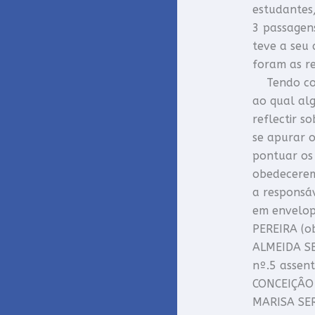
estudantes
3 passagen
teve a seu 
foram as re
Tendo cons
ao qual al
reflectir s
se apurar o
pontuar os
obedecerem 
a responsá
em envelop
PEREIRA (o
ALMEIDA SE
nº.5 assen
CONCEIÇÂO 
MARISA SE