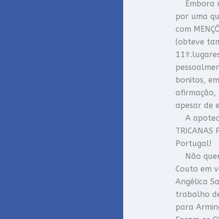
Embora rec
por uma que
com MENÇÕ
(obteve ta
11º.lugare
pessoalment
bonitos, e
afirmação, 
apesar de 
A apoteose
TRICANAS P
Portugal!
Não quero 
Couto em vo
Angélica S
trabalho d
para Armind