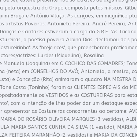
da pela orquestra do Grupo composta pelos músicos: Gilb
uim Braga e António Vilaça. As canções, em magnífico pl
s artistas Poveiros: Antonieta Pereira, André Pereira, A
Danças e Cantares estiveram a cargo do G.R.E. "As Trica
stureiras, a poetisa poveira Albina Dias, declamou dois p
 Costureirinha". As "brejeirices", que preencheram praticam
ctores/actrizes: Lurdes (Miquelina), Rosalina
) e Manuela (Joaquina) em O COCHICO DAS COMADRES; Ton
na (neta) em CONSELHOS DO AVÔ; Antonieta, a mestra, com
Gusta) e Conceição (Rita) animaram o quadro NA MESTRA D
e Tone Costa (Toninho) foram os CLIENTES ESPECIAIS da M
positadamente os VESTIDOS e as COSTUREIRAS para esta
to", com a intenção de lhes poder dar um destaque especi
r apresentar as Costureiras concorrentes ao certame: 
), MARIA DO ROSÁRIO OLIVEIRA MARQUES (3 vestidos), ALB
PAULA MARIA SANTOS CUNHA DA SILVA (1 vestido), MARIA
 ELZA FEITEIRA MARANHÃO (2 vestidos) e MARIA DA CON