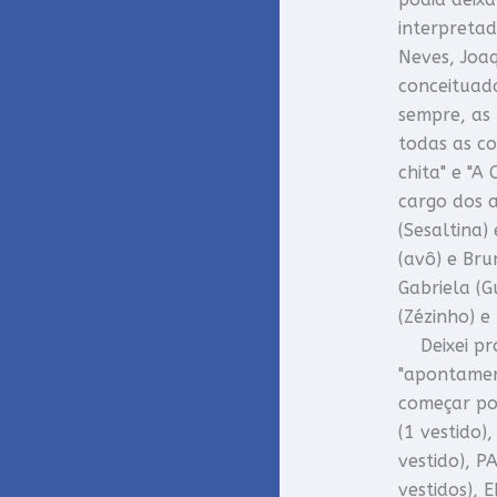
interpreta
Neves, Joaq
conceituado
sempre, as 
todas as co
chita" e "A
cargo dos a
(Sesaltina
(avô) e Bru
Gabriela (
(Zézinho) 
Deixei pro
"apontamen
começar po
(1 vestido
vestido), 
vestidos),