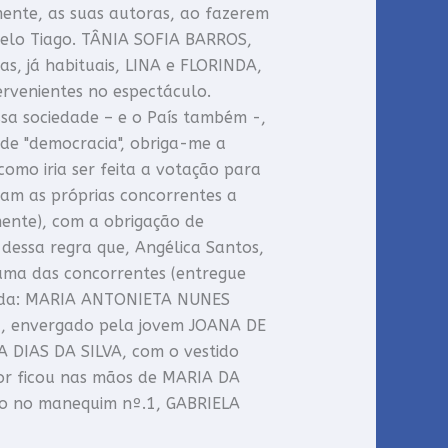
mente, as suas autoras, ao fazerem
pelo Tiago. TÂNIA SOFIA BARROS,
s, já habituais, LINA e FLORINDA,
ervenientes no espectáculo.
a sociedade – e o País também -,
de "democracia", obriga-me a
como iria ser feita a votação para
ram as próprias concorrentes a
ente), com a obrigação de
dessa regra que, Angélica Santos,
uma das concorrentes (entregue
ficada: MARIA ANTONIETA NUNES
8, envergado pela jovem JOANA DE
 DIAS DA SILVA, com o vestido
or ficou nas mãos de MARIA DA
o no manequim nº.1, GABRIELA