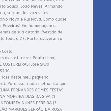
erto Sousa, João Neves, Armando
ano, saíram das vozes dos
ntónio Nova e Rui Nova. Como quase
nas Poveiras". Em homenagem a
oemas de sua autoria: "Vestido de
ente toda a 2ª. Parte, estiveram a
e Costa
 as costureiras Paula (Lina),
E COSTUREIRAS; José Silva
ESTRA.
 fase deste meu pequeno
al. Para isso, nada melhor do que
AVELINA FERNANDES GOMES FESTAS
INA MOREIRA DIAS DA SIVA (1
 ANTONIETA NUNES PEREIRA (3
CEIÇÃO MARQUES SERRÃO DA ROSA