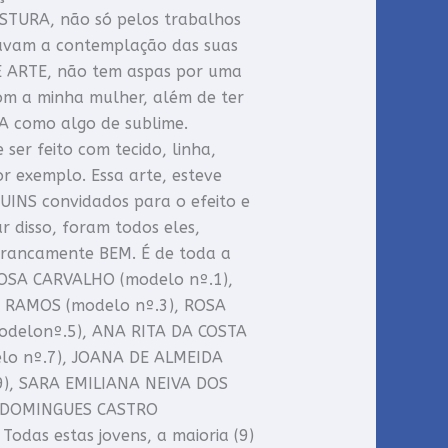
OSTURA, não só pelos trabalhos
havam a contemplação das suas
E ARTE, não tem aspas por uma
m a minha mulher, além de ter
A como algo de sublime.
er feito com tecido, linha,
r exemplo. Essa arte, esteve
INS convidados para o efeito e
r disso, foram todos eles,
 francamente BEM. É de toda a
ROSA CARVALHO (modelo nº.1),
A RAMOS (modelo nº.3), ROSA
odelonº.5), ANA RITA DA COSTA
o nº.7), JOANA DE ALMEIDA
), SARA EMILIANA NEIVA DOS
A DOMINGUES CASTRO
odas estas jovens, a maioria (9)