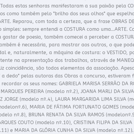
. Todas estas senhoras manifestaram a sua paixão pela C
os como também pelo "brilho dos seus olhos" que espel
RTE. Reparou, com toda a certeza, que a frase OBRAS D
o simples: sempre entendi a COSTURA como uma…ARTE. Co
 gostar de poesia, também comecei a perceber a COSTUR
bém é necessária, para mostrar aos outros, o que pode s
al e, naturalmente, a máquina de costura: o VESTIDO, po
ente na apresentação dos trabalhos, através de MANEQU
liz coincidência, são todos elementos da associação. Apesa
" a dedo" pelas autoras das Obras a concurso, estiveram
qui recordar os seus nomes: GABRIELA MARISA SERRÃO DA 
 MARQUES PEREIRA (modelo nº.2), JOANA MARLI DA SILV
Z JORGE (modelo nº.4), LAURA MARGARIDA LIMA SILVA (m
modelonº.6), MARIA DE FÁTIMA FORTUNATO GOMES (model
delo nº.8), BRUNA RENATA DA SILVA RAMOS (modelonº.9
QUES COUTO (modelo nº.10), CRISTINA FILIPA DA SILV
.11) e MARIA DA GLÓRIA CUNHA DA SILVA (modelo nº.12). T