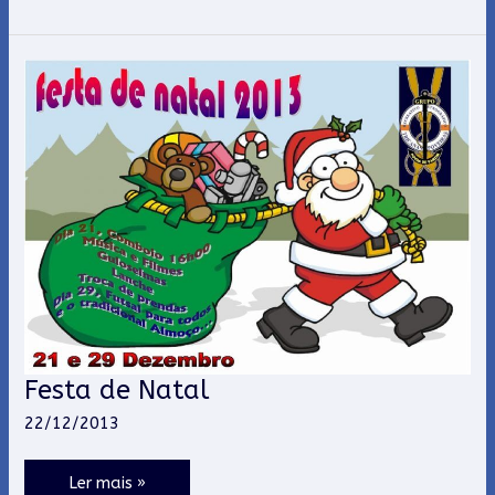
Festa de Natal
Festa
de
22/12/2013
Natal
Ler mais »