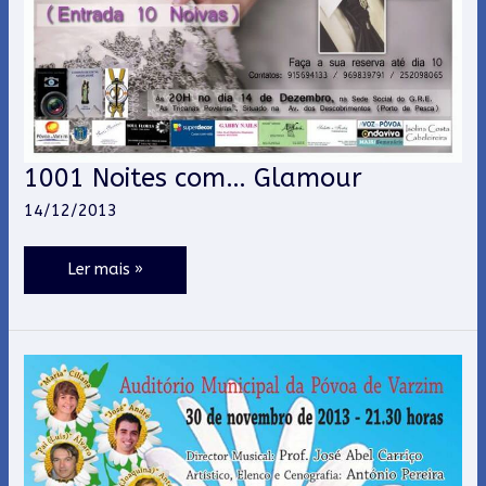
1001 Noites com… Glamour
1001
Noites
14/12/2013
com…
Glamour
Ler mais »