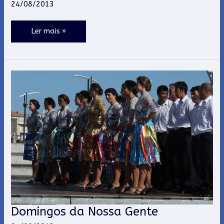
24/08/2013
TÉNIS
DE
Ler mais »
MESA
“AR
LIVRE
2013”
Domingos da Nossa Gente
Domingos
da