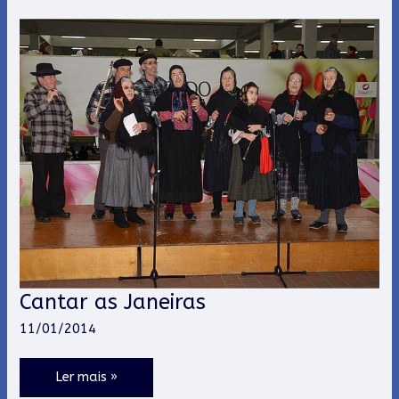
Cantar as Janeiras
Cantar
as
11/01/2014
Janeiras
Ler mais »