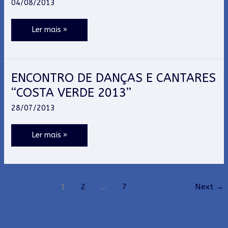
04/08/2013
Nossa
Gente
Ler mais »
ENCONTRO DE DANÇAS E CANTARES
ENCONTRO
DE
“COSTA VERDE 2013”
DANÇAS
28/07/2013
E
CANTARES
Ler mais »
“COSTA
VERDE
2013”
1
2
…
7
Next
→