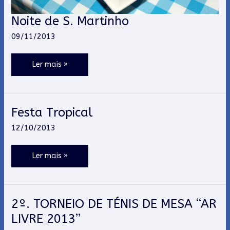
Noite de S. Martinho
Noite
de
09/11/2013
S.
Martinho
Ler mais »
Festa Tropical
Festa
Tropical
12/10/2013
Ler mais »
2º. TORNEIO DE TÉNIS DE MESA “AR
2º.
TORNEIO
LIVRE 2013”
DE