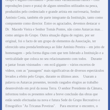
reproduções (ouro e prata) de alguns utensílios utilizados na pesca,
produzidos pelo credenciado e grande artista em ourivesaria, Senhor
António Costa, também ele parte integrante da Instituição, tanto como
componente como director. Entre os agraciados, devemos destacar o
Dr.
Macedo Vieira e Senhor Tomás Pontes, não como Autarcas mas…
como amigos do Grupo. Outra situação digna de registo, por ser
original, foi o facto de um grupo de elementos da Associação, ter
oferecido uma prenda/lembrança ao líder António Pereira – em jeito de
homenagem – pela forma digna com que tem liderado a Instituição e a
verticalidade que coloca no seu relacionamento com todos.
Durante
o jantar foram visionados – em ecrã gigante – vários excertos de
vídeos, com as "passagens" mais significativas de diversos espectáculos
levados a efeito pelo Grupo, durante os últimos anos.
Usaram a
palavra os Autarcas presentes, tecendo rasgados elogios ao trabalho
desenvolvido em prol da nossa Terra. O senhor Presidente da Câmara,
informou todos os presentes sobre a breve conclusão das obras que
estão sendo efectuadas na nova e futura Sede do Grupo Recreativo e
Etnográfico "As Tricanas Poveiras".
Para encerrar o encontro, o