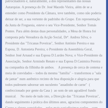
patrocinadores e, naturalmente, a dos representantes das nossas
Autarquias. A presença do Dr. José Macedo Vieira, além de se a
entender como Presidente da Câmara, teve também, como não poderia
deixar de ser, a sua vertente de padrinho do Grupo. Em representação
da Junta de Freguesia, esteve o seu Vice-Presidente, Senhor Tomás
Pontes. Para além destas duas personalidades, a Mesa de Honra foi
composta pela Vereadora da Acção Social, Drª. Andrea Silva; o
Presidente das "Tricanas Poveiras", Senhor António Pereira e sua
Esposa, D. Antonieta Pereira; o Presidente da Assembleia Geral,
Senhor José Arnaud e sua Esposa D.Lurdes Nova; o Vice-Presidente da
Associação, Senhor Armindo Renato e sua Esposa D.Casimira Pereira
na companhia da filhinha de ambos.
A presença de cerca de centena e
meia de convidados – todos da mesma "família" – transformou a "sala
de jantar" num autêntico recinto de boa disposição e alegria para que
todos pudessem saborear um suculento "assadinho de carne"
(
confeccionado por gente da Casa )
ao som de um agradável fundo
musical.
No meio de tudo isto, a Direcção das "Tricanas Poveiras",
dando seguimento à prática dos últimos anos, agraciou componentes do
Grupo e alguns convidados – pelas mais variadíssimas razões – com