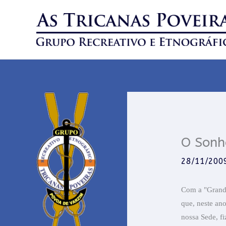
Skip
to
content
O Sonh
28/11/200
Com a "Grande
que, neste ano
nossa Sede,