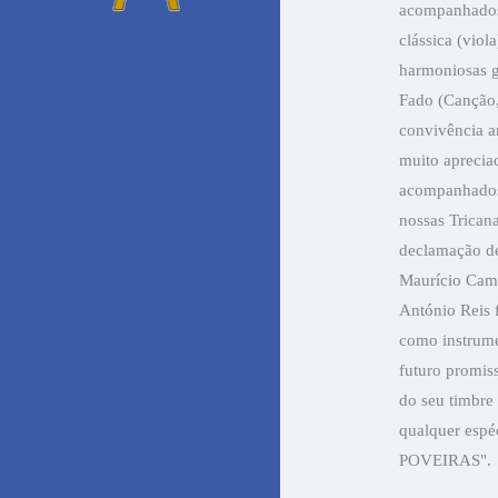
acompanhados
clássica (viol
harmoniosas g
Fado (Canção,
convivência a
muito aprecia
acompanhados 
nossas Tricana
declamação de
Maurício Camp
António Reis f
como instrume
futuro promis
do seu timbre
qualquer espé
POVEIRAS".