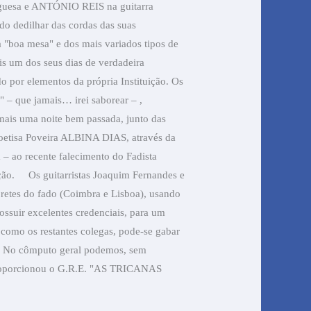
uesa e ANTÓNIO REIS na guitarra
 do dedilhar das cordas das suas
 "boa mesa" e dos mais variados tipos de
s um dos seus dias de verdadeira
o por elementos da própria Instituição. Os
 – que jamais… irei saborear – ,
mais uma noite bem passada, junto das
 Poetisa Poveira ALBINA DIAS, através da
 ao recente falecimento do Fadista
ção.
Os guitarristas Joaquim Fernandes e
rpretes do fado (Coimbra e Lisboa), usando
ossuir excelentes credenciais, para um
como os restantes colegas, pode-se gabar
No cômputo geral podemos, sem
 proporcionou o G.R.E. "AS TRICANAS