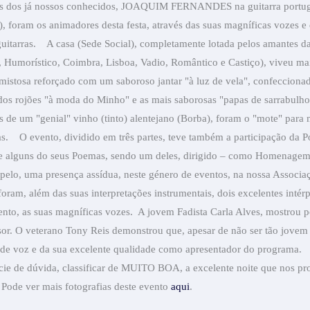
 dos já nossos conhecidos, JOAQUIM FERNANDES na guitarra portug
a), foram os animadores desta festa, através das suas magníficas vozes e
uitarras.
A casa (Sede Social), completamente lotada pelos amantes da
 Humorístico, Coimbra, Lisboa, Vadio, Romântico e Castiço), viveu mai
mistosa reforçado com um saboroso jantar "à luz de vela", confeccionad
dos rojões "à moda do Minho" e as mais saborosas "papas de sarrabulho"
de um "genial" vinho (tinto) alentejano (Borba), foram o "mote" para 
s.
O evento, dividido em três partes, teve também a participação da
 alguns do seus Poemas, sendo um deles, dirigido – como Homenagem –
elo, uma presença assídua, neste género de eventos, na nossa Associa
oram, além das suas interpretações instrumentais, dois excelentes inté
nto, as suas magníficas vozes.
A jovem Fadista Carla Alves, mostrou p
sor. O veterano Tony Reis demonstrou que, apesar de não ser tão jovem 
 de voz e da sua excelente qualidade como apresentador do programa.
cie de dúvida, classificar de MUITO BOA, a excelente noite que nos
Pode ver mais fotografias deste evento
aqui
.