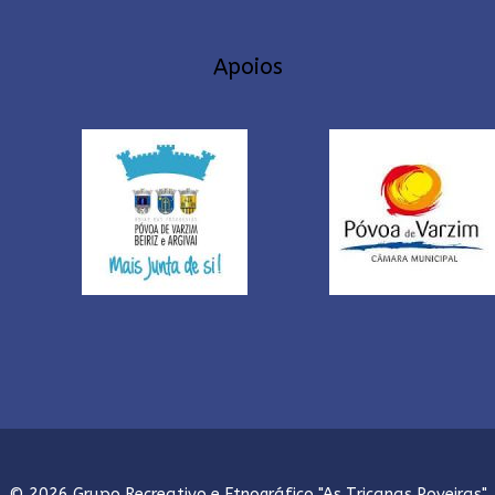
Apoios
© 2026 Grupo Recreativo e Etnográfico "As Tricanas Poveiras"